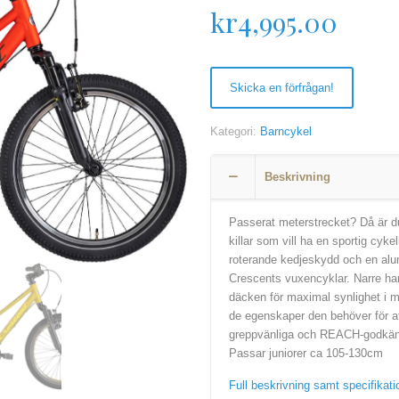
kr
4,995.00
Skicka en förfrågan!
Kategori:
Barncykel
Beskrivning
Passerat meterstrecket? Då är du 
killar som vill ha en sportig cy
roterande kedjeskydd och en al
Crescents vuxencyklar. Narre ha
däcken för maximal synlighet i m
de egenskaper den behöver för at
greppvänliga och REACH-godkänd
Passar juniorer ca 105-130cm
Full beskrivning samt specifika