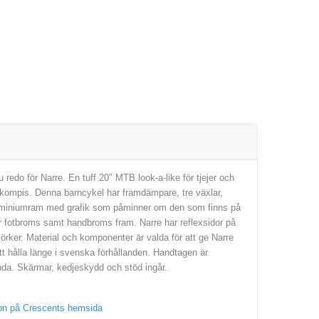
redo för Narre. En tuff 20″ MTB look-a-like för tjejer och
kelkompis. Denna barncykel har framdämpare, tre växlar,
uminiumram med grafik som påminner om den som finns på
r fotbroms samt handbroms fram. Narre har reflexsidor på
örker. Material och komponenter är valda för att ge Narre
t hålla länge i svenska förhållanden. Handtagen är
a. Skärmar, kedjeskydd och stöd ingår.
tion på Crescents hemsida