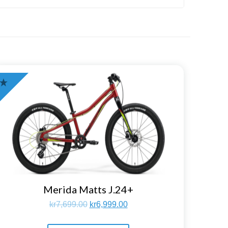
Merida Matts J.24+
kr
7,699.00
kr
6,999.00