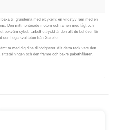
illbaka till grunderna med elcykeln: en vridstyv ram med en
ra pris. Den mittmonterade motorn och ramen med lågt och
cket bekväm cykel. Enkelt uttryckt är den allt du behöver för
d den höga kvaliteten från Gazelle.
t ta med dig dina tillhörigheter. Allt detta tack vare den
 sittställningen och den främre och bakre pakethållaren.