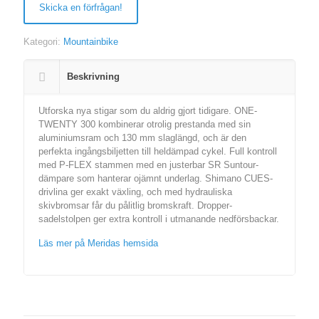
Skicka en förfrågan!
Kategori:
Mountainbike
Beskrivning
Utforska nya stigar som du aldrig gjort tidigare. ONE-
TWENTY 300 kombinerar otrolig prestanda med sin
aluminiumsram och 130 mm slaglängd, och är den
perfekta ingångsbiljetten till heldämpad cykel. Full kontroll
med P-FLEX stammen med en justerbar SR Suntour-
dämpare som hanterar ojämnt underlag. Shimano CUES-
drivlina ger exakt växling, och med hydrauliska
skivbromsar får du pålitlig bromskraft. Dropper-
sadelstolpen ger extra kontroll i utmanande nedförsbackar.
Läs mer på Meridas hemsida