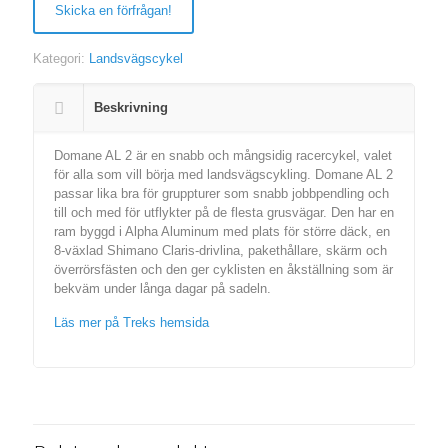
Skicka en förfrågan!
Kategori:
Landsvägscykel
Beskrivning
Domane AL 2 är en snabb och mångsidig racercykel, valet
för alla som vill börja med landsvägscykling. Domane AL 2
passar lika bra för gruppturer som snabb jobbpendling och
till och med för utflykter på de flesta grusvägar. Den har en
ram byggd i Alpha Aluminum med plats för större däck, en
8-växlad Shimano Claris-drivlina, pakethållare, skärm och
överrörsfästen och den ger cyklisten en åkställning som är
bekväm under långa dagar på sadeln.
Läs mer på Treks hemsida